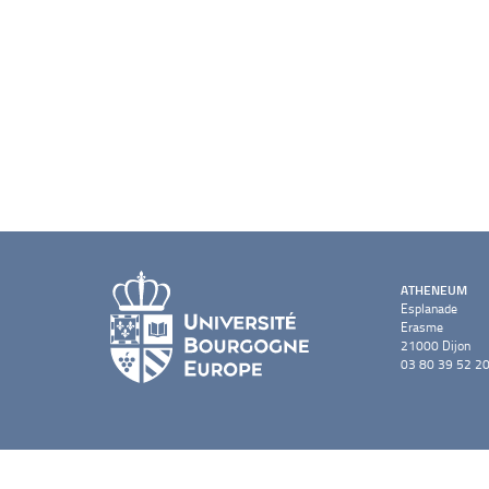
ATHENEUM
Esplanade
Erasme
21000 Dijon
03 80 39 52 2