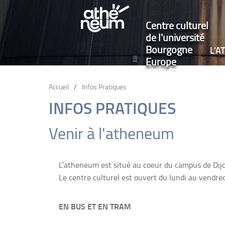
Centre culturel
de l'université
Bourgogne
L’
Europe
Accueil
/
Infos Pratiques
INFOS PRATIQUES
Venir à l'atheneum
L’atheneum est situé au coeur du campus de Dijon,
Le centre culturel est ouvert du lundi au vendred
EN BUS ET EN TRAM