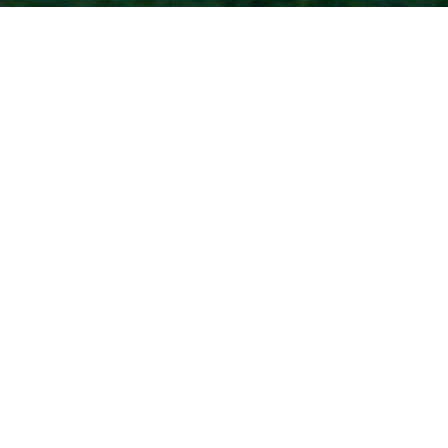
Accueil
Toutes les revues de presse :
1
2
3
…
10
SUIVANT »