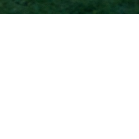
Accueil
VERNISSAGE RÉSOMES
Une immersion dans les recherches des laboratoires de Bourgogne-
Franche-Comté