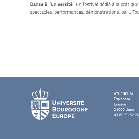
Danse à l’université
: un festival dédié à la pratiq
spectacles, performances, démonstrations, bal… Tout c
ATHENEUM
Esplanade
Erasme
21000 Dijon
03 80 39 52 2