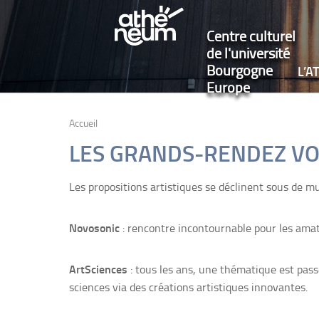
Centre culturel
de l'université
Bourgogne
L’
Europe
Accueil
LES GRANDS-RENDEZ VOU
Les propositions artistiques se déclinent sous de m
Novosonic
: rencontre incontournable pour les amate
ArtSciences
: tous les ans, une thématique est passé
sciences via des créations artistiques innovantes.