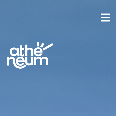
aA
-
+