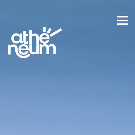
aA
-
+