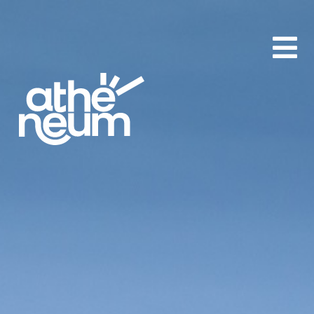
aA
-
+