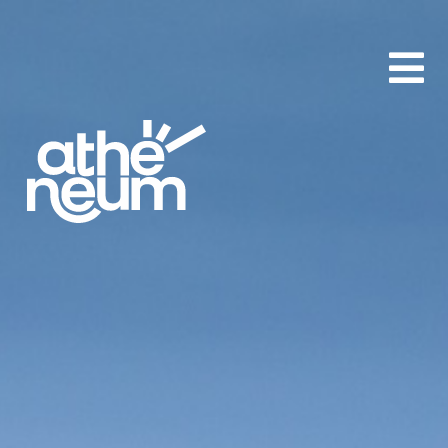
aA
-
+