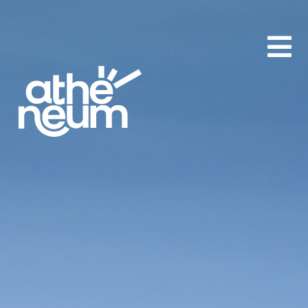
aA
-
+