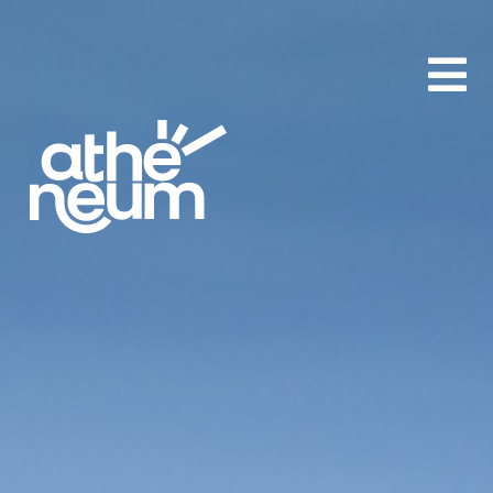
aA
-
+