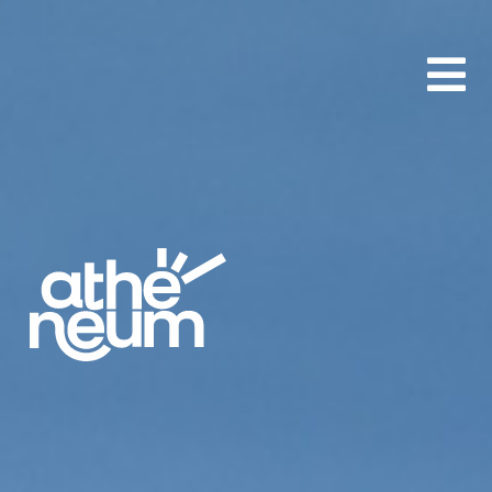
aA
-
+