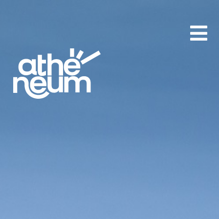
aA
-
+