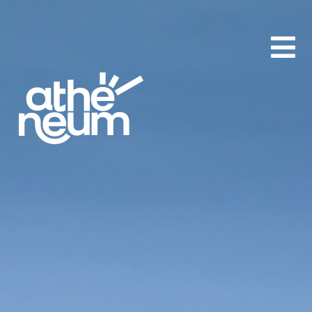
aA
-
+