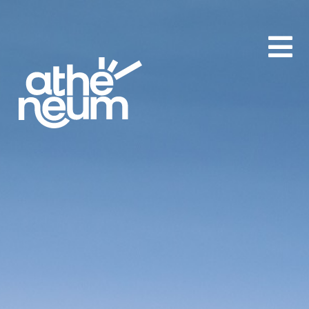
aA
-
+