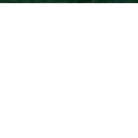
Accueil
Articles du tag :
chœur
amateur
atelier
atheneum
campus
universitaire
centre
culturel
chant
chœur
chorale
découverte
Dijon
musique
pratique
amateur
université
Choeur Vivo