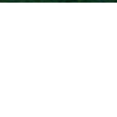
Accueil
Articles du tag :
pratique
amateur
amateur
atelier
atheneum
campus
universitaire
centre
culturel
chant
chœur
chorale
découverte
Dijon
musique
pratique
amateur
université
Choeur Vivo