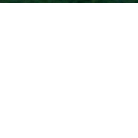
Accueil
/
Actualités
Articles du tag :
université
atheneum
bourgogne
amateur
atelier
centre culturel
Dijon
atheneum
campus
entreprise
mécénat
universitaire
centre
partenariat
RSE
culturel
chant
chœur
soutien
sponsoring
chorale
découverte
université
Dijon
musique
pratique
amateur
université
Choeur Vivo
Devenez mécène
ou sponsor de
l’atheneum