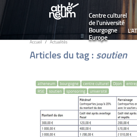
Centre culturel
de l'université
Bourgogne
L’
Europe
Accueil
/
Actualités
Articles du tag :
soutien
atheneum
bourgogne
centre culturel
Dijon
entre
RSE
soutien
sponsoring
université