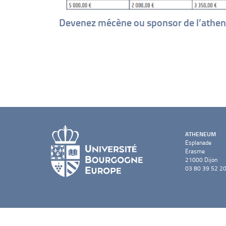
Devenez mécène ou sponsor de l’ath
ATHENEUM
Esplanade
Erasme
21000 Dijon
03 80 39 52 2